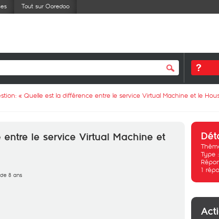
ses
Tout sur Ooredoo
stion: «
Quelle est la différence entre le service Virtual Machine et le Hou
Dét
e entre le service Virtual Machine et
Thème
Type 
Répon
1
répo
s de 8 ans
Act