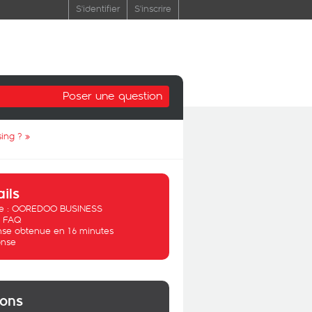
S'identifier
S'inscrire
Poser une question
sing ?
»
ails
 :
OOREDOO BUSINESS
:
FAQ
se obtenue en 16 minutes
nse
ions