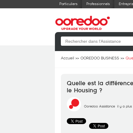
Particuliers
Professionnels
Entrepri
Accueil
OOREDOO BUSINESS
Que
Quelle est la différenc
le Housing ?
Ooredoo Assistance
il y a plu