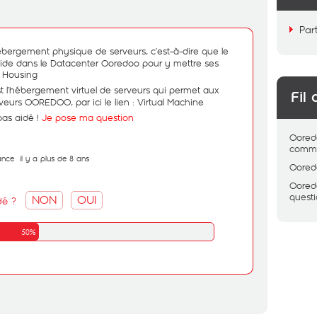
Par
hébergement physique de serveurs, c’est-à-dire que le
vide dans le Datacenter Ooredoo pour y mettre ses
:
Housing
t l’hébergement virtuel de serveurs qui permet aux
Fil 
rveurs OOREDOO, par ici le lien :
Virtual Machine
pas aidé !
Je pose ma question
Oored
comme
ance
il y a plus de 8 ans
Oored
Oored
quest
NON
OUI
dé ?
50%