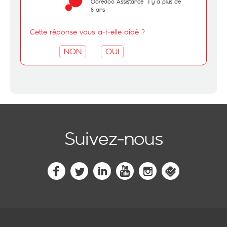
Ooredoo Assistance
il y a plus de
8 ans
Cette réponse vous a-t-elle aidé ?
NON
OUI
Suivez-nous