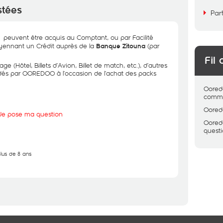
stées
Par
peuvent être acquis au Comptant, ou par Facilité
oyennant un Crédit auprès de la
(par
Banque Zitouna
Fil 
(Hôtel, Billets d’Avion, Billet de match, etc.), d’autres
rdés par OOREDOO à l’occasion de l’achat des packs
Oored
comme
Oored
Je pose ma question
Oored
quest
plus de 8 ans