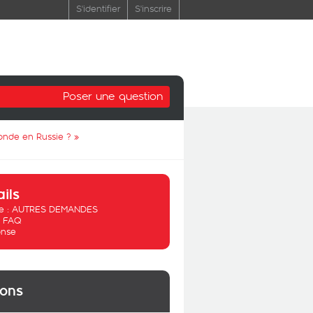
S'identifier
S'inscrire
Poser une question
monde en Russie ?
»
ails
 :
AUTRES DEMANDES
:
FAQ
nse
ions