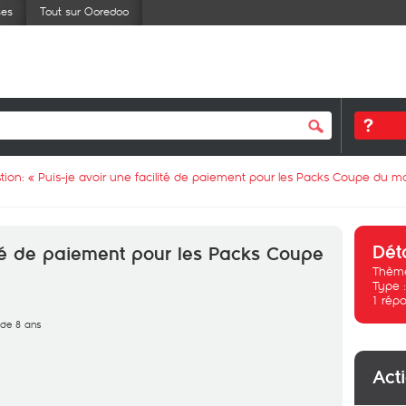
ses
Tout sur Ooredoo
tion: «
Puis-je avoir une facilité de paiement pour les Packs Coupe du 
Dét
lité de paiement pour les Packs Coupe
Thème
Type 
1
répo
s de 8 ans
Act