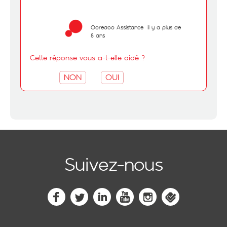
Ooredoo Assistance
il y a plus de
8 ans
Cette réponse vous a-t-elle aidé ?
NON
OUI
Suivez-nous