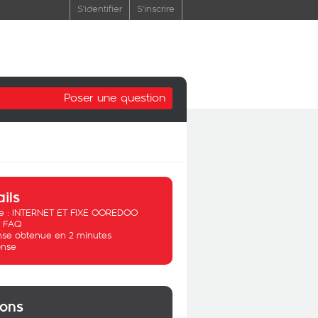
S'identifier
S'inscrire
Poser une question
ails
 :
INTERNET ET FIXE OOREDOO
:
FAQ
se obtenue en 2 minutes
nse
ions