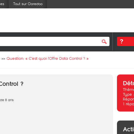
ses
Tout sur Ooredoo
Question: «
C’est quoi l’Offre Data Control ?
»
Dét
Control ?
Thème
Type 
Répon
s de 8 ans
1
répo
Act