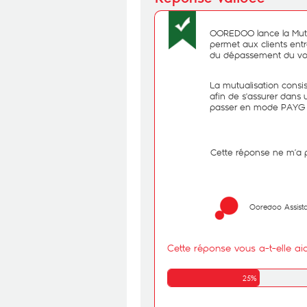
OOREDOO lance la Mutua
permet aux clients ent
du dépassement du volu
La mutualisation consis
afin de s'assurer dans 
passer en mode PAYG 
- Cette réponse ne m’a p
Ooredoo Assist
Cette réponse vous a-t-elle ai
25%