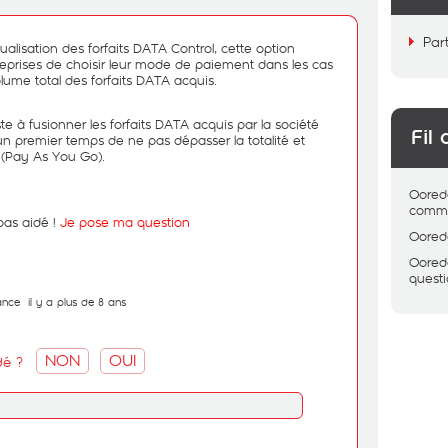
Par
lisation des forfaits DATA Control, cette option
reprises de choisir leur mode de paiement dans les cas
me total des forfaits DATA acquis.
te à fusionner les forfaits DATA acquis par la société
Fil 
un premier temps de ne pas dépasser la totalité et
(Pay As You Go).
Oored
comme
as aidé !
Je pose ma question
Oored
Oored
quest
ance
il y a plus de 8 ans
NON
OUI
dé ?