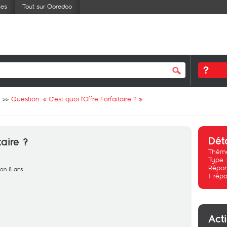
ses
Tout sur Ooredoo
Question: «
C’est quoi l’Offre Forfaitaire ?
»
Dét
taire ?
Thème
Type 
Répon
iron 8 ans
1
répo
Act