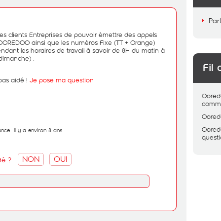
Par
 clients Entreprises de pouvoir émettre des appels
 OOREDOO ainsi que les numéros Fixe (TT + Orange)
ndant les horaires de travail à savoir de 8H du matin à
 dimanche) .
Fil 
as aidé !
Je pose ma question
Oored
comme
Oored
Oored
ance
il y a environ 8 ans
quest
NON
OUI
dé ?