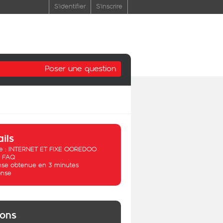
S'identifier
S'inscrire
Poser une question
ails
 :
INTERNET ET FIXE OOREDOO
:
FAQ
se obtenue en 3 minutes
nse
ions