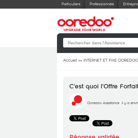
Particuliers
Professionnels
Entrepri
Accueil
INTERNET ET FIXE OOREDOO
C’est quoi l’Offre Forfai
Ooredoo Assistance
il y a env