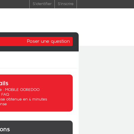
S'identifier
S'inscrire
Poser une question
ails
 :
MOBILE OOREDOO
:
FAQ
se obtenue en 4 minutes
nse
ions