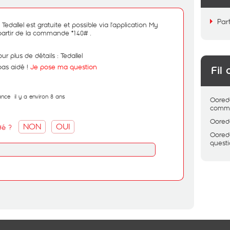
Par
 Tedallel est gratuite et possible via l’application My
artir de la commande *140# .
our plus de détails :
Tedallel
pas aidé !
Je pose ma question
Fil 
ance
il y a environ 8 ans
Oored
comme
Oored
NON
OUI
dé ?
Oored
quest