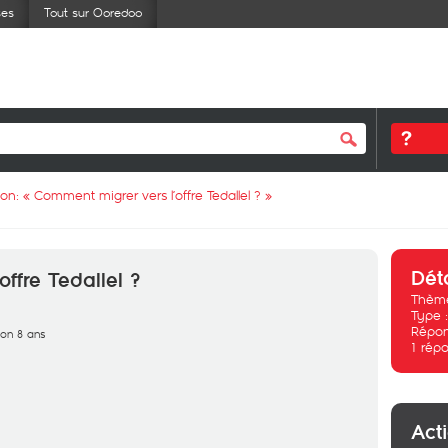
ses
Tout sur Ooredoo
ion: «
Comment migrer vers l’offre Tedallel ?
»
Dét
ffre Tedallel ?
Thème
Type 
Répon
iron 8 ans
1
répo
Act