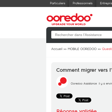
Particuliers
Professionnels
Entrepri
Accueil
MOBILE OOREDOO
Quest
Comment migrer vers l’o
Ooredoo Assistance
il y a env