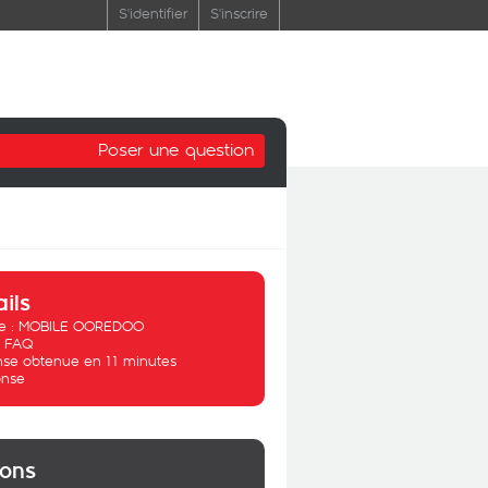
S'identifier
S'inscrire
Poser une question
ails
 :
MOBILE OOREDOO
:
FAQ
se obtenue en 11 minutes
nse
ions