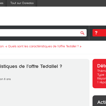
ses
Tout sur Ooredoo
ion: «
Quels sont les caractéristiques de l’offre Tedallel ?
»
Dét
stiques de l’offre Tedallel ?
Thème
Type 
Répon
iron 8 ans
1
répo
Act