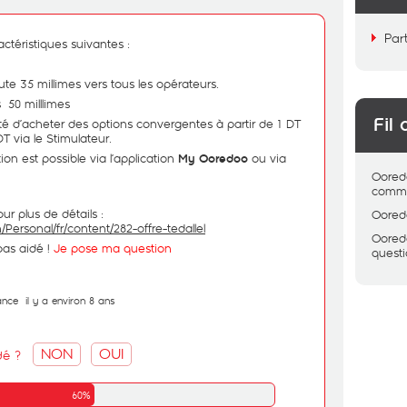
Par
ractéristiques suivantes :
35 millimes vers tous les opérateurs.
0 milllimes
Fil 
d’acheter des options convergentes à partir de 1 DT
DT via le Stimulateur.
 est possible via l’application
ou via
My Ooredoo
Oored
comme
our plus de détails :
Oored
Personal/fr/content/282-offre-tedallel
Oored
pas aidé !
Je pose ma question
quest
ance
il y a environ 8 ans
NON
OUI
dé ?
60%