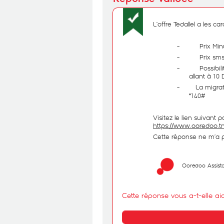
L’offre Tedallel a les ca
- Prix Minute 
- Prix sms 5
- Possibilité 
allant à 10 
- La migration
*140#
Visitez le lien suivant p
https://www.ooredoo.tn/
Cette réponse ne m’a 
Ooredoo Assist
Cette réponse vous a-t-elle ai