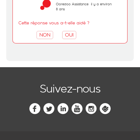
Ooredoo Assistance
il y a environ
8 ans
Cette réponse vous a-t-elle aidé ?
NON
OUI
Suivez-nous