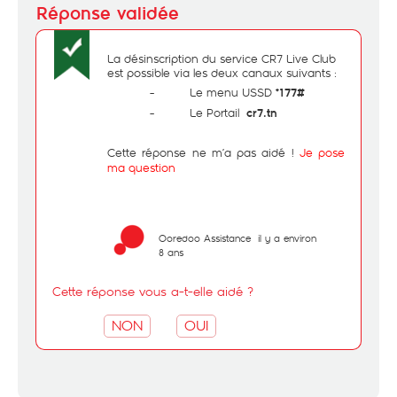
La désinscription du service CR7 Live Club
est possible via les deux canaux suivants :
- Le menu USSD
*177#
- Le Portail
cr7.tn
Cette réponse ne m’a pas aidé !
Je pose
ma question
Ooredoo Assistance
il y a environ
8 ans
Cette réponse vous a-t-elle aidé ?
NON
OUI