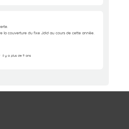
erte.
re la couverture du fixe Jdid au cours de cette année.
r
il y a plus de 9 ans