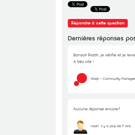
Répondre à cette question
Dernières réponses po
Bonsoir Riadh, je vérifie et je re
A très vite !
Wajih - Community Manage
Aucune réponse encore?
riadh
il y a plus de 9 ans