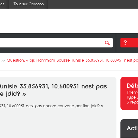
ses
Tout sur Ooredoo
Question: «
bjr, Hammam Sousse Tunisie 35.856931, 10.600951 nest pas
Dét
nisie 35.856931, 10.600951 nest pas
Thème
e jdid? »
Type 
3
rép
1, 10.600951 nest pas encore couverte par fixe jdid? »
Act