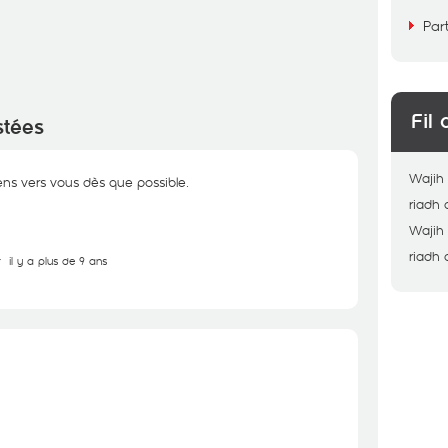
Par
Fil 
stées
Wajih
viens vers vous dès que possible.
riadh
Wajih
riadh
r
il y a plus de 9 ans