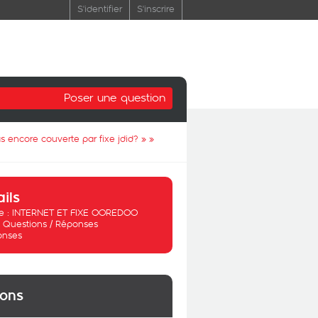
S'identifier
S'inscrire
Poser une question
 encore couverte par fixe jdid? »
»
ails
 :
INTERNET ET FIXE OOREDOO
:
Questions / Réponses
onses
ions