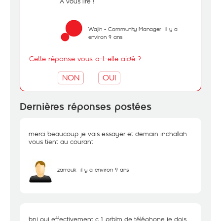
A vous lire !
Wajih - Community Manager
il y a
environ 9 ans
Cette réponse vous a-t-elle aidé ?
NON
OUI
Dernières réponses postées
merci beaucoup je vais essayer et demain inchallah
vous tient au courant
zarrouk
il y a environ 9 ans
bnj oui effectivement c 1 prblm de téléphone je dois