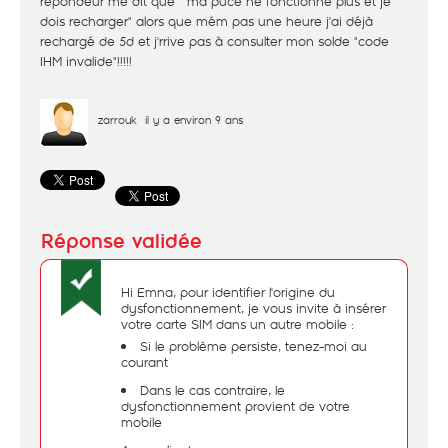
répondeur me dit que " ma puce ne fonctionne plus et je
dois recharger" alors que mém pas une heure j'ai déjà
rechargé de 5d et j'rrive pas à consulter mon solde "code
IHM invalide"!!!!!
zarrouk
il y a environ 9 ans
Hi Emna, pour identifier l'origine du
dysfonctionnement, je vous invite à insérer
votre carte SIM dans un autre mobile :
Si le problème persiste, tenez-moi au
courant
Dans le cas contraire, le
dysfonctionnement provient de votre
mobile