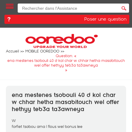
Poser une question
Accueil
MOBILE OOREDOO
Question: «
ena mestenes tsobouli 40 d kol char w chhar hetha masabitouch
wel offer hethyy teb3a ta3awneya
»
ena mestenes tsobouli 40 d kol char
w chhar hetha masabitouch wel offer
hethyy teb3a ta3awneya
W
forfiet tsabou ama l flous wel bonus lee