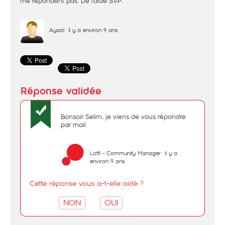
me repondent pas. De l'aide SVP.
Ayadi
il y a environ 9 ans
Bonsoir Selim, je viens de vous répondre
par mail.
Lotfi - Community Manager
il y a
environ 9 ans
Cette réponse vous a-t-elle aidé ?
NON
OUI