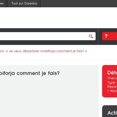
ses
Tout sur Ooredoo
ion: «
Je veux désactiver mobiforja comment je fais?
»
Dét
iforja comment je fais?
Thème
Type 
Répon
1
répo
Act