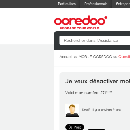
Particuliers
Professionnels
Entrepri
Accueil
MOBILE OOREDOO
Quest
Je veux désactiver mob
Voici mon numéro: 271*****
Khelifi
il y a environ 9 ans