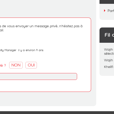
Par
s de vous envoyer un message privé, n'hésitez pas à
il.
Fil 
Wajih
ity Manager
il y a environ 9 ans
sélec
Wajih
NON
OUI
dé ?
Khelifi