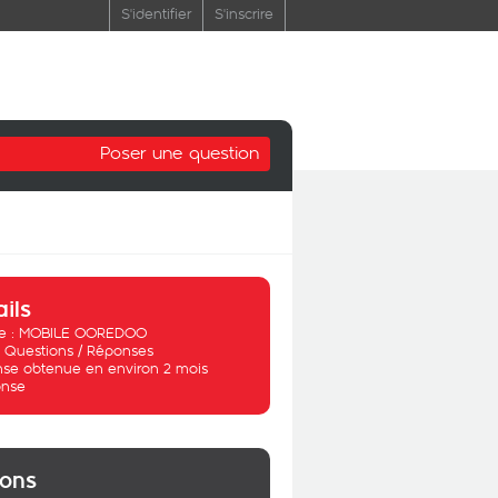
S'identifier
S'inscrire
Poser une question
ails
 :
MOBILE OOREDOO
:
Questions / Réponses
se obtenue en environ 2 mois
nse
ions