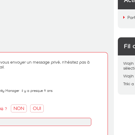
Act
Par
Fil 
de vous envoyer un message privé, n'hésitez pas à
Wajih
il.
sélec
Wajih
Triki
a
ity Manager
il y a presque 9 ans
NON
OUI
dé ?