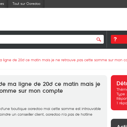
ses
Tout sur Ooredoo
ma ligne de 20d ce matin mais je ne retrouve pas cette somme sur mon
Dét
de ma ligne de 20d ce matin mais je
Thème
 somme sur mon compte
Type 
Répon
1
répo
s d'une boutique ooredoo mai cette somme est introuvable
oindre un conseiller client, ooredoo n'a pas de hotline