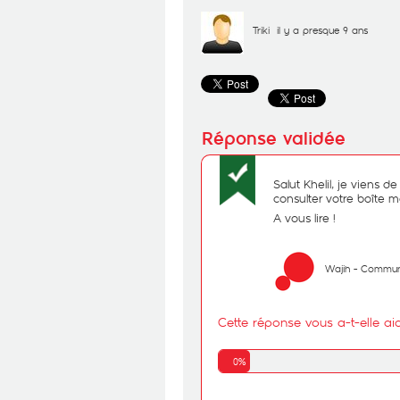
Triki
il y a presque 9 ans
Salut Khelil, je viens 
consulter votre boîte ma
A vous lire !
Wajih - Commun
Cette réponse vous a-t-elle ai
0%