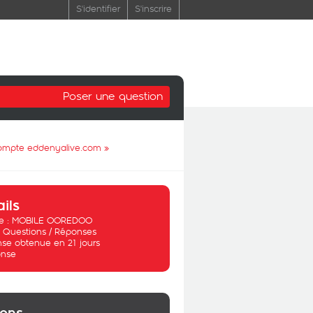
S'identifier
S'inscrire
Poser une question
 compte eddenyalive.com
»
ails
 :
MOBILE OOREDOO
:
Questions / Réponses
se obtenue en 21 jours
nse