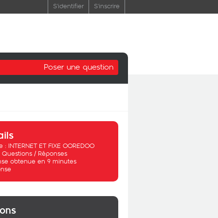
S'identifier
S'inscrire
Poser une question
ails
 :
INTERNET ET FIXE OOREDOO
:
Questions / Réponses
se obtenue en 9 minutes
nse
ions