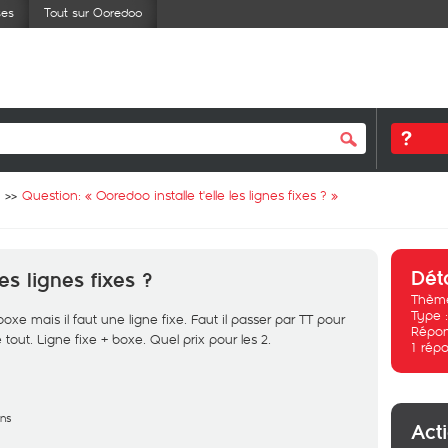
ses
Tout sur Ooredoo
Question: «
Ooredoo installe t'elle les lignes fixes ?
»
Dét
les lignes fixes ?
Thème
Type 
e mais il faut une ligne fixe. Faut il passer par TT pour
Répon
tout. Ligne fixe + boxe. Quel prix pour les 2.
1
répo
ans
Act