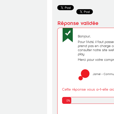
Bonjour,
Pour l'Adsl, il faut pas
prend pas en charge cet
consulter notre site w
play
Merci pour votre comp
Jamel - Commu
Cette réponse vous a-t-elle ai
0%