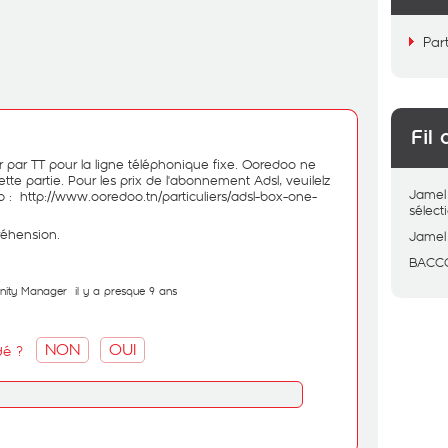
Par
Fil 
ser par TT pour la ligne téléphonique fixe. Ooredoo ne
te partie. Pour les prix de l'abonnement Adsl, veuilelz
Jamel
eb :
http://www.ooredoo.tn/particuliers/adsl-box-one-
sélec
réhension.
Jamel
BACC
nity Manager
il y a presque 9 ans
NON
OUI
dé ?