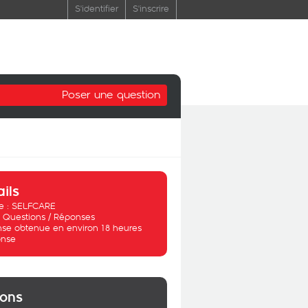
S'identifier
S'inscrire
Poser une question
ails
 :
SELFCARE
:
Questions / Réponses
se obtenue en environ 18 heures
nse
ions