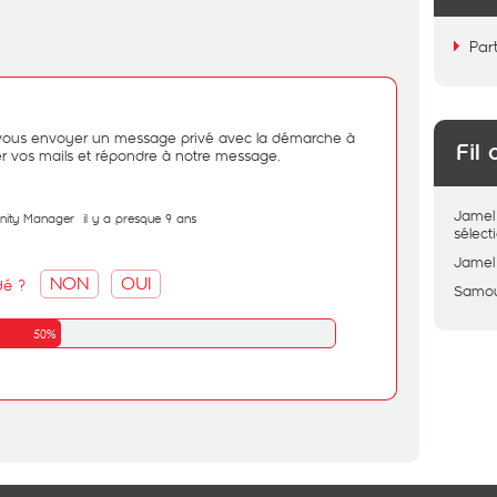
Par
vous envoyer un message privé avec la démarche à
Fil 
ter vos mails et répondre à notre message.
Jamel
nity Manager
il y a presque 9 ans
sélec
Jamel
NON
OUI
dé ?
Samo
50%