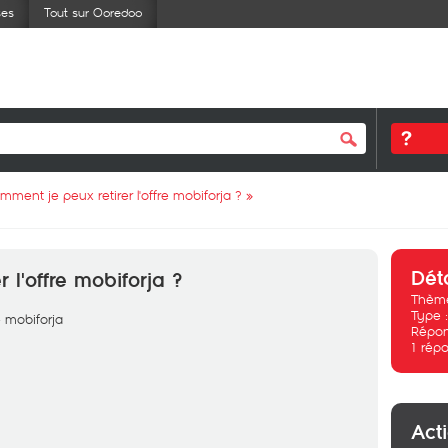
ses
Tout sur Ooredoo
mment je peux retirer l'offre mobiforja ?
»
Dét
 l'offre mobiforja ?
Thème
Type 
e mobiforja
Répon
1
répo
Act