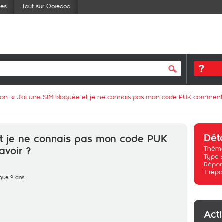
ses
Tout sur Ooredoo
ion: «
J'ai une SIM bloquée et je ne connais pas mon code PUK comment je
Dét
et je ne connais pas mon code PUK
Thème
avoir ?
Type 
Répon
1
répo
sque 9 ans
Act