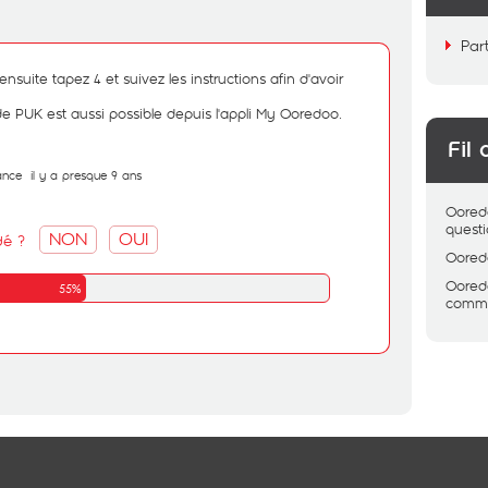
Par
nsuite tapez 4 et suivez les instructions afin d'avoir
e PUK est aussi possible depuis l'appli My Ooredoo.
Fil 
ance
il y a presque 9 ans
Oored
quest
NON
OUI
dé ?
Oored
Oored
55%
comme