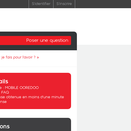
S'identifier
S'inscrire
Poser une question
 fais pour l'avoir ?
»
ails
 :
MOBILE OOREDOO
:
FAQ
se obtenue en moins d'une minute
nse
ions