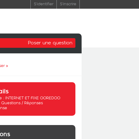
S'identifier
S'inscrire
Poser une question
ser
»
ails
 :
INTERNET ET FIXE OOREDOO
:
Questions / Réponses
nse
ions