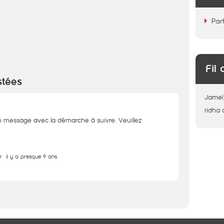
Par
Fil 
stées
Jamel
ridha
message avec la démarche à suivre. Veuillez
r
il y a presque 9 ans