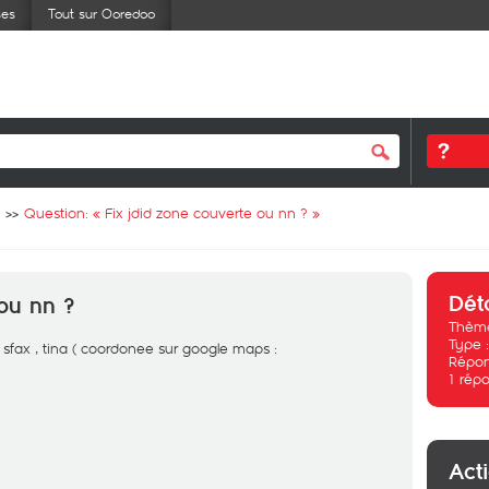
ses
Tout sur Ooredoo
Question: «
Fix jdid zone couverte ou nn ?
»
Dét
 ou nn ?
Thème
Type 
 sfax , tina ( coordonee sur google maps :
Répon
1
répo
Act