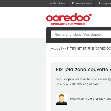
Particuliers
Professionnels
Entrepri
Accueil
INTERNET ET FIXE OOREDOO
Fix jdid zone couverte
Svp , najem na3mel fix jdid ou nn @
34.679743,10.689297 ) et meci
Mhammed
il y a presque 9 ans