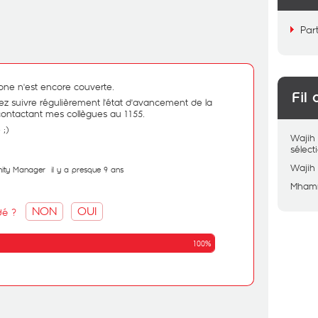
Par
one n'est encore couverte.
Fil 
 suivre régulièrement l'état d'avancement de la
contactant mes collègues au 1155.
;)
Wajih
sélec
Wajih
ity Manager
il y a presque 9 ans
Mham
NON
OUI
dé ?
100%