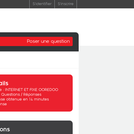
S'identifier
S'inscrire
Poser une question
ails
 :
INTERNET ET FIXE OOREDOO
:
Questions / Réponses
se obtenue en 14 minutes
nse
ions