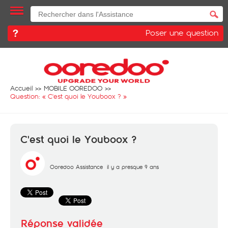
Poser une question
Accueil
MOBILE OOREDOO
Question: «
C'est quoi le Youboox ?
»
C'est quoi le Youboox ?
Ooredoo Assistance
il y a presque 9 ans