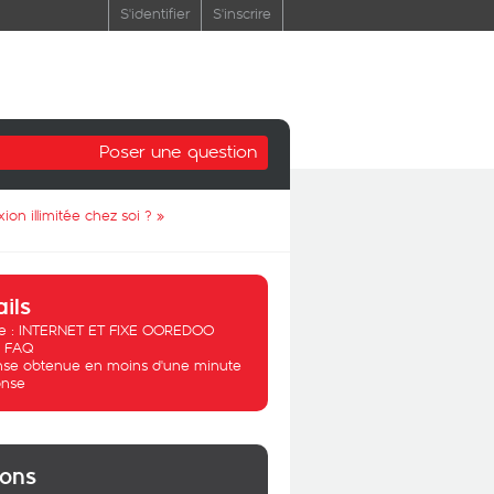
S'identifier
S'inscrire
Poser une question
on illimitée chez soi ?
»
ails
 :
INTERNET ET FIXE OOREDOO
:
FAQ
se obtenue en moins d'une minute
nse
ions