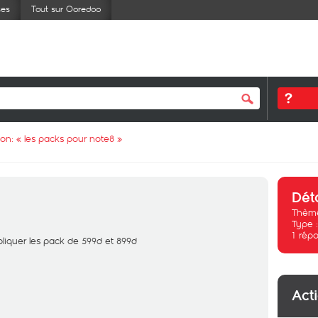
ses
Tout sur Ooredoo
ion: «
les packs pour note8
»
Dét
Thème
Type 
1
répo
pliquer les pack de 599d et 899d
Act