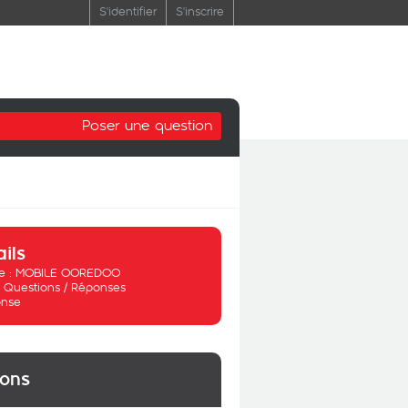
S'identifier
S'inscrire
Poser une question
ails
 :
MOBILE OOREDOO
:
Questions / Réponses
nse
ions