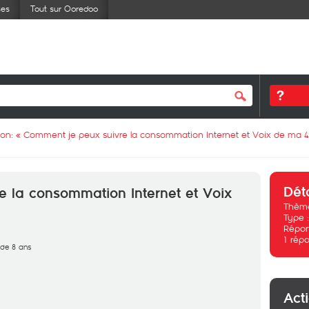
ses
Tout sur Ooredoo
ion: «
Comment je peux suivre la consommation Internet et Voix de ma 
Dét
e la consommation Internet et Voix
Thème
Type 
Répon
1
répo
s de 8 ans
Act