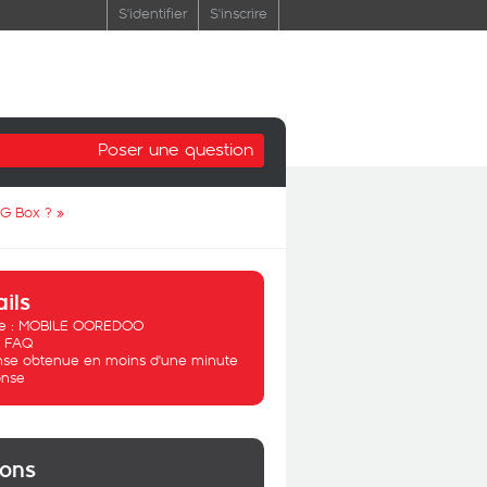
S'identifier
S'inscrire
Poser une question
4G Box ?
»
ails
 :
MOBILE OOREDOO
:
FAQ
se obtenue en moins d'une minute
nse
ions