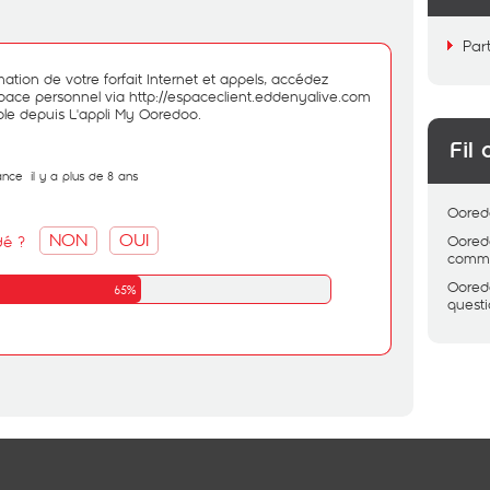
Par
tion de votre forfait Internet et appels, accédez
space personnel via
http://espaceclient.eddenyalive.com
ible depuis L'appli My Ooredoo.
Fil 
ance
il y a plus de 8 ans
Oored
NON
OUI
dé ?
Oored
comme
Oored
65%
quest