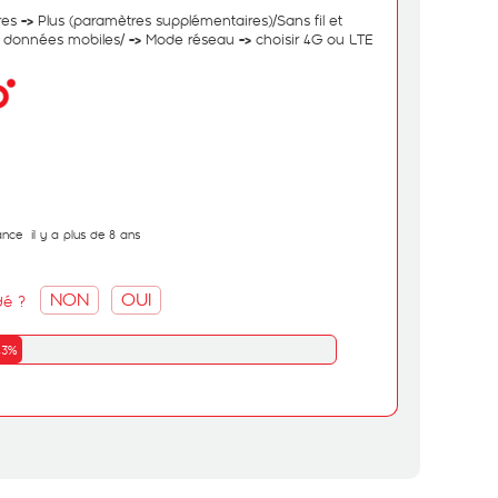
res
Plus (paramètres supplémentaires)/Sans fil et
->
 données mobiles/
Mode réseau
choisir 4G ou LTE
->
->
ance
il y a plus de 8 ans
NON
OUI
dé ?
43%