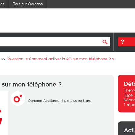
ses
Tout sur Ooredoo
Question: «
Comment activer la 4G sur mon téléphone ?
»
Dét
 sur mon téléphone ?
Thème
Type 
Répon
Ooredoo Assistance
il y a plus de 8 ans
1
répo
Act