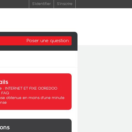
S'identifier
S'inscrire
Poser une question
ails
 :
INTERNET ET FIXE OOREDOO
:
FAQ
se obtenue en moins d'une minute
nse
ions