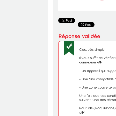
C'est très simple!
Il vous suffit de vérifier
:
connexion 4G
- Un appareil qui suppo
- Une Sim compatible à
- Une zone couverte pa
Une fois que ces conditi
suivant l'une des déma
Pour
(iPad, iPhone)
iOs
4G"