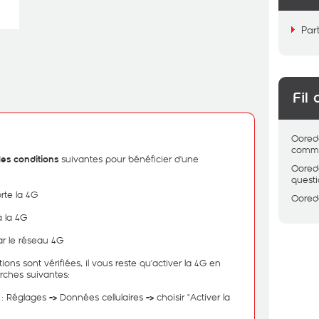
Par
Fil 
Oored
comme
suivantes pour bénéficier d'une
les conditions
Oored
quest
rte la 4G
Oored
 la 4G
r le réseau 4G
ons sont vérifiées, il vous reste qu'activer la 4G en
rches suivantes:
 : Réglages
Données cellulaires
choisir "Activer la
->
->