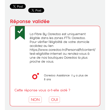
La Fibre By Ooredoo est uniquement
éligible dans les zones FTTx Ooredoo.
Pour vérifier l’éligibilité de votre domicile
accédez au lien
https://www.ooredoo.tn/Personal/fr/content/797-
test-eligibilite-internet ou rendez-vous à
une de nos boutiques Ooredoo la plus
proche de vous.
Ooredoo Assistance
il y a plus de
8 ans
Cette réponse vous a-t-elle aidé ?
NON
OUI