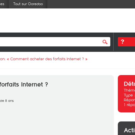
ses
Tout sur Ooredoo
ion: «
Comment acheter des forfaits Internet ?
»
Dét
rfaits Internet ?
Thème
Type 
Répon
s de 8 ans
1
répo
Act