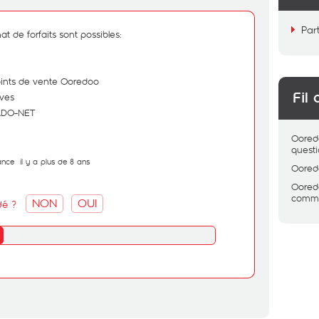
Par
t de forfaits sont possibles:
oints de vente Ooredoo
Fil 
ives
KADO-NET
Oored
quest
ance
il y a plus de 8 ans
Oored
Oored
comme
NON
OUI
dé ?