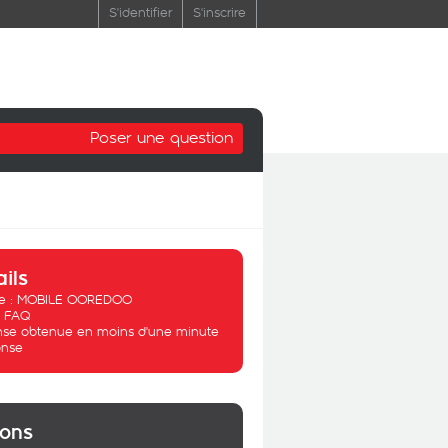
S'identifier
S'inscrire
Poser une question
ails
 :
MOBILE OOREDOO
:
FAQ
se obtenue en moins d'une minute
nse
ions