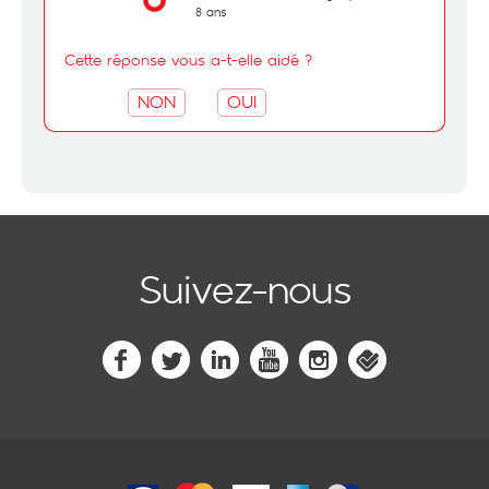
8 ans
Cette réponse vous a-t-elle aidé ?
NON
OUI
Suivez-nous