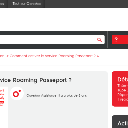
ses
Tout sur Ooredoo
ion: «
Comment activer le service Roaming Passeport ?
»
Dét
rvice Roaming Passeport ?
Thème
Type 
Répon
Ooredoo Assistance
il y a plus de 8 ans
1
répo
Act