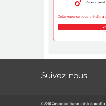
Ooredoo Assist
Cette réponse vous a-t-elle ai
41
Suivez-nous
© 2015 Ooredoo
se réserve le droit de modifier