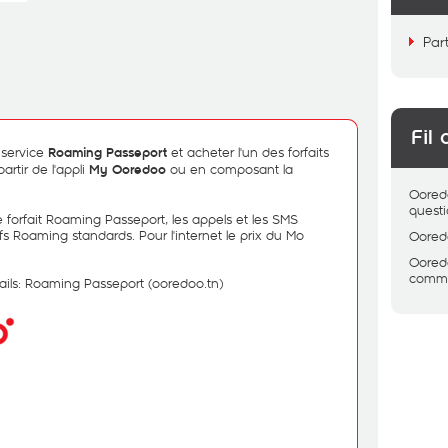
Par
Fil 
 service
et acheter l'un des forfaits
Roaming Passeport
artir de l'appli
ou en composant la
My Ooredoo
Oored
quest
 forfait Roaming Passeport, les appels et les SMS
ifs Roaming standards. Pour l'internet le prix du Mo
Oored
Oored
comme
ails:
Roaming Passeport (ooredoo.tn)