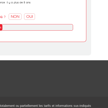
ance
il y a plus de 8 ans
NON
OUI
dé ?
%
 totalement ou partiellement les tarifs et informations sus-indiqués