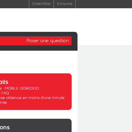
S'identifier
S'inscrire
Poser une question
ails
 :
MOBILE OOREDOO
:
FAQ
se obtenue en moins d'une minute
nse
ions