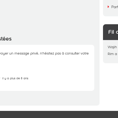
Par
Fil 
stées
Wajih
voyer un message privé, n'hésitez pas à consulter votre
Rim
a
r
il y a plus de 8 ans