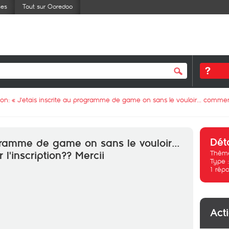
ses
Tout sur Ooredoo
ion: «
J'etais inscrite au programme de game on sans le vouloir... comment j
Dét
ogramme de game on sans le vouloir...
Thème
l'inscription?? Mercii
Type 
1
répo
Act