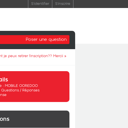
S'identifier
S'inscrire
Poser une question
e peux retirer l'inscription?? Mercii
»
ails
 :
MOBILE OOREDOO
:
Questions / Réponses
nse
ions