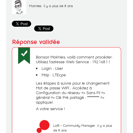
Mokhles
il y a plus de 8 ans
Bonsoir Mokhles, voilà comment procéder :
Utilisez l'adresse Web Service : 192.168.1.1
Login : User
Mdp : LTEcpe
Les étapes à suivre pour le changement
Mot de passe WIFI : Accédez à
Configuration du réseau => Sans Fil =>
général => Clé Pré partagé : ********** =>
appliquer.
A votre service !
Lotfi - Community Manager
il y a plus
de 8 ans