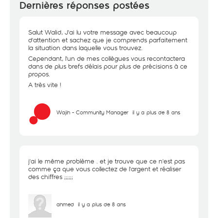
Dernières réponses postées
Salut Walid, J'ai lu votre message avec beaucoup
d'attention et sachez que je comprends parfaitement
la situation dans laquelle vous trouvez.
Cependant, l'un de mes collègues vous recontactera
dans de plus brefs délais pour plus de précisions à ce
propos.
A très vite !
Wajih - Community Manager
il y a plus de 8 ans
j'ai le même problème . et je trouve que ce n'est pas
comme ça que vous collectez de l'argent et réaliser
des chiffres ;;;;;;
ahmed
il y a plus de 8 ans