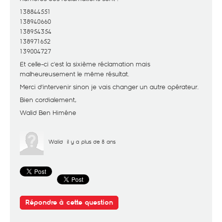
138844551
138940660
138954354
138971652
139004727
Et celle-ci c'est la sixième réclamation mais
malheureusement le même résultat.
Merci d'intervenir sinon je vais changer un autre opérateur.
Bien cordialement,
Walid Ben Himéne
Walid
il y a plus de 8 ans
Répondre à cette question