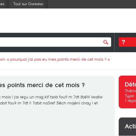
ses
Tout sur Ooredoo
ion: «
pourquoi j'ai pas eu mes points merci de cet mois ?
»
Dét
es points merci de cet mois ?
Thème
Type 
 mois ! j'ai reçu un msg kif tsob fou9 m 7dt ilbé9i iwaliw
1
répo
bit fou9 m 7dt !! 7abit na3ref 3léch majéni chay ! et
Act