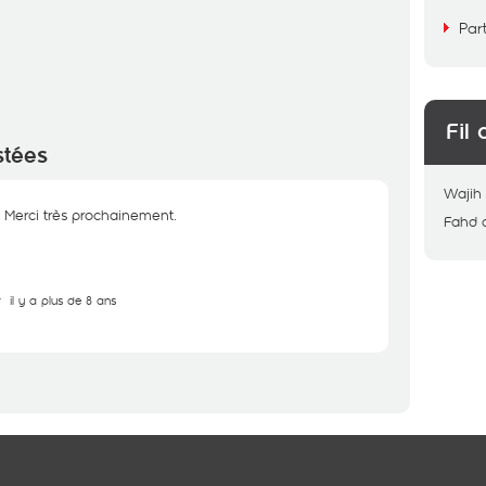
Par
Fil 
stées
Wajih
s Merci très prochainement.
Fahd
r
il y a plus de 8 ans