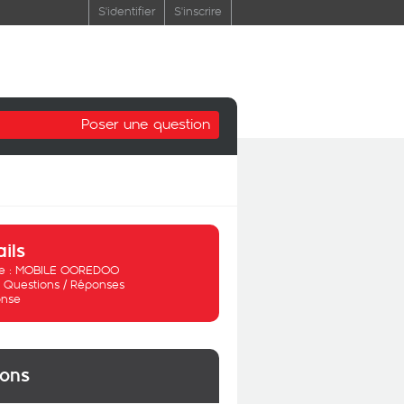
S'identifier
S'inscrire
Poser une question
ails
 :
MOBILE OOREDOO
:
Questions / Réponses
nse
ions