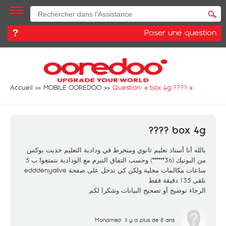
Poser une question
Accueil
MOBILE OOREDOO
Question: «
box 4g ????
»
box 4g ????
بالله أنا أستاذ تعليم ثانوي ومنخرط في ودادية التعليم خذيت بوكس
من البوتيك (36******) وحسب التفاق النبرم مع الودادية نتمتعوا ب 5
ساعات مكالمات محلية ولكن كي ندخل على صفحة edddenyalive
نلقى 135 دقيقة فقط
الرجاء توضيح أو تصحيح البيانات وشكرا لكم.
Mohamed
il y a plus de 8 ans