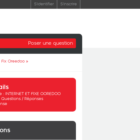
S'identifier
S'inscrire
Poser une question
e Fix Oreedoo
»
ails
 :
INTERNET ET FIXE OOREDOO
:
Questions / Réponses
nse
ions