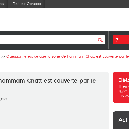
ses
Tout sur Ooredoo
Question: «
est ce que la zone de hammam Chatt est couverte par l
Dét
 hammam Chatt est couverte par le
Thème
Type 
1
répo
jdid
Act