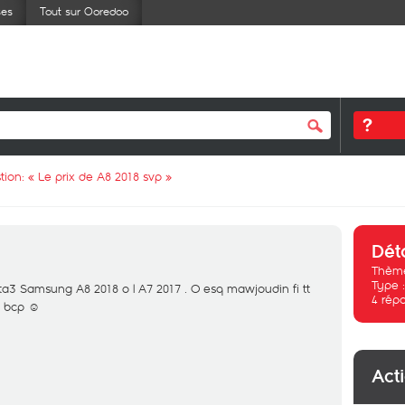
ses
Tout sur Ooredoo
tion: «
Le prix de A8 2018 svp
»
Dét
Thème
Type 
mta3 Samsung A8 2018 o l A7 2017 . O esq mawjoudin fi tt
4
rép
i bcp ☺
Act