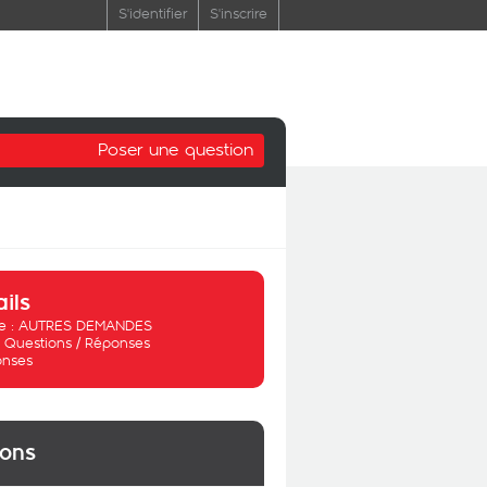
S'identifier
S'inscrire
Poser une question
ails
 :
AUTRES DEMANDES
:
Questions / Réponses
onses
ions