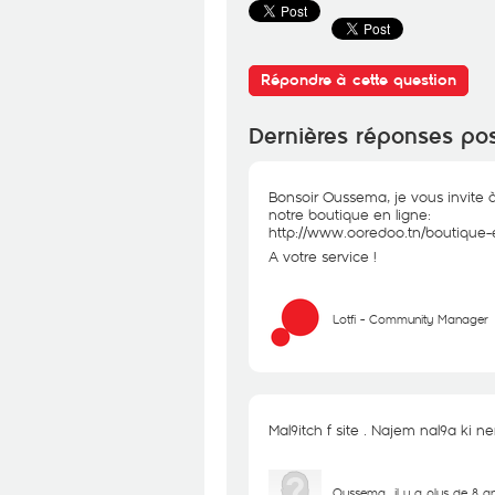
Répondre à cette question
Dernières réponses po
Bonsoir Oussema, je vous invite 
notre boutique en ligne:
http://www.ooredoo.tn/boutique-
A votre service !
Lotfi - Community Manager
Mal9itch f site . Najem nal9a ki 
Oussema
il y a plus de 8 a