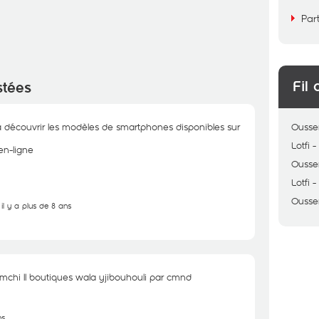
Par
Fil 
stées
à découvrir les modèles de smartphones disponibles sur
Ouss
Lotfi
en-ligne
Ouss
Lotfi
Ouss
il y a plus de 8 ans
nemchi ll boutiques wala yjibouhouli par cmnd
ns