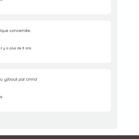
tique concernée.
il y a plus de 8 ans
u yjibouli par cmnd
ns