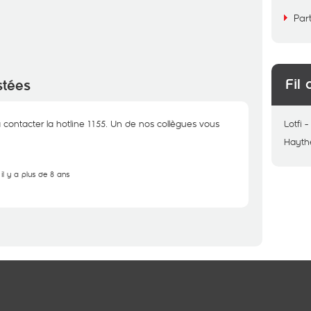
Par
Fil 
stées
 contacter la hotline 1155. Un de nos collègues vous
Lotfi
Hayt
il y a plus de 8 ans