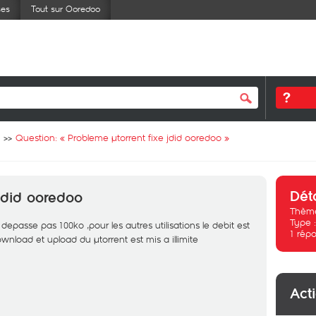
ses
Tout sur Ooredoo
Question: «
Probleme µtorrent fixe jdid ooredoo
»
Dét
 jdid ooredoo
Thème
Type 
epasse pas 100ko ,pour les autres utilisations le debit est
1
répo
wnload et upload du µtorrent est mis a illimite
Act