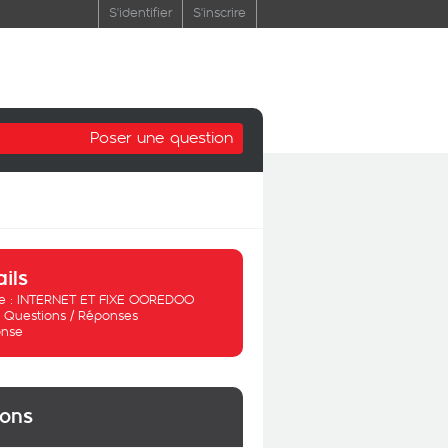
S'identifier
S'inscrire
Poser une question
ails
 :
INTERNET ET FIXE OOREDOO
:
Questions / Réponses
nse
ions