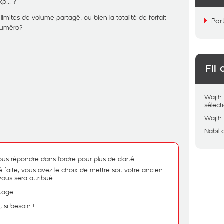
p... ?
 limites de volume partagé, ou bien la totalité de forfait
Par
 numéro?
Fil 
Wajih
sélec
Wajih
Nabil
ous répondre dans l'ordre pour plus de clarté :
té faite, vous avez le choix de mettre soit votre ancien
vous sera attribué.
rtage
 si besoin !