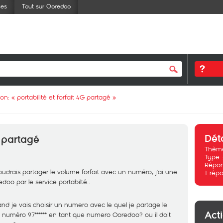
ses
Tout sur Ooredoo
ion: «
portabilité et forfait 4G partagé
»
Dét
G partagé
Thème
Type 
Répon
voudrais partager le volume forfait avec un numéro, j'ai une
1
répo
edoo par le service portabilté..
and je vais choisir un numero avec le quel je partage le
Act
on numéro 97****** en tant que numero Ooredoo? ou il doit