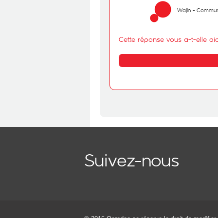
Wajih - Commun
Cette réponse vous a-t-elle ai
Suivez-nous