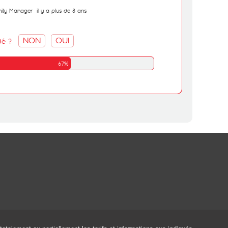
ity Manager
il y a plus de 8 ans
NON
OUI
dé ?
67%