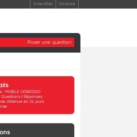
S'identifier
S'inscrire
Poser une question
ails
 :
MOBILE OOREDOO
:
Questions / Réponses
se obtenue en 24 jours
nse
ions