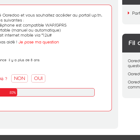
Par
 Ooredoo et vous souhaitez accéder au portail up.tn,
es suivantes :
téléphone est compatible WAP/GPRS
ortable (manuel ou automatique)
it internet mobile via *124#
pas aidé !
Je pose ma question
Fil 
ance
il y a plus de 8 ans
Oored
quest
Oored
NON
OUI
dé ?
Oored
comme
50%