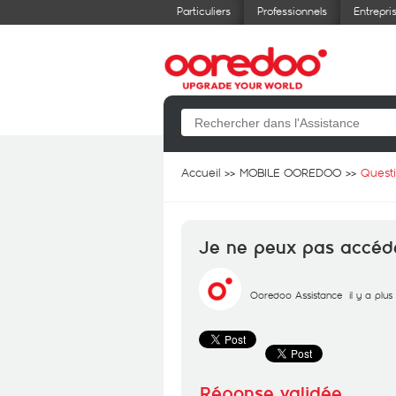
Particuliers
Professionnels
Entrepri
Accueil
MOBILE OOREDOO
Quest
Je ne peux pas accéde
Ooredoo Assistance
il y a plu