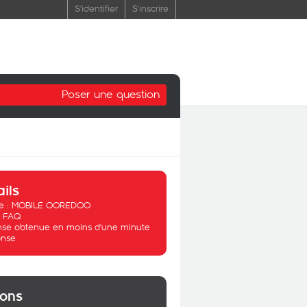
S'identifier
S'inscrire
Poser une question
ails
 :
MOBILE OOREDOO
:
FAQ
se obtenue en moins d'une minute
nse
ions