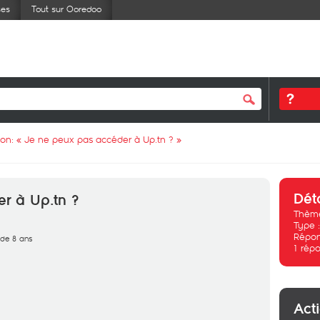
ses
Tout sur Ooredoo
ion: «
Je ne peux pas accéder à Up.tn ?
»
Dét
r à Up.tn ?
Thème
Type 
Répon
s de 8 ans
1
répo
Act