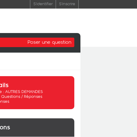
S'identifier
S'inscrire
Poser une question
ails
 :
AUTRES DEMANDES
:
Questions / Réponses
onses
ions