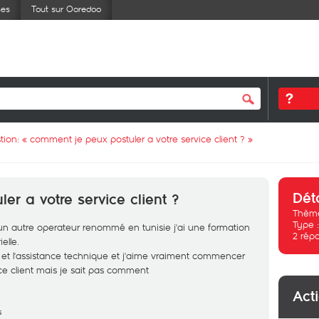
ses
Tout sur Ooredoo
tion: «
comment je peux postuler a votre service client ?
»
Dét
r a votre service client ?
Thème
Type 
un autre operateur renommé en tunisie j'ai une formation
2
rép
elle.
s et l'assistance technique et j'aime vraiment commencer
e client mais je sait pas comment
Act
s