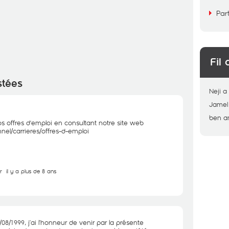
Par
Fil 
stées
Neji
a
Jamel
ben 
s offres d'emploi en consultant notre site web
nel/carrieres/offres-d-emploi
r
il y a plus de 8 ans
8/1999, j’ai l’honneur de venir par la présente