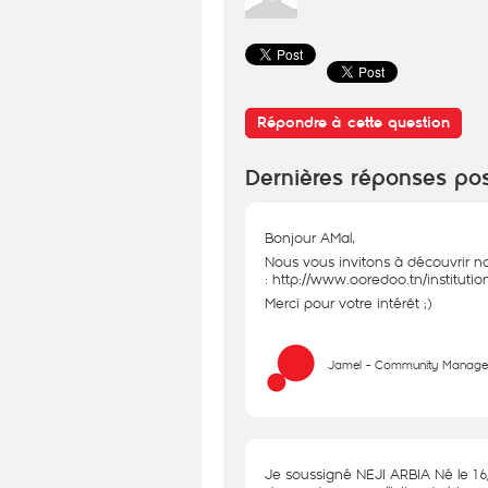
Répondre à cette question
Dernières réponses po
Bonjour AMal,
Nous vous invitons à découvrir no
:
http://www.ooredoo.tn/institution
Merci pour votre intérêt ;)
Jamel - Community Manage
Je soussigné NEJI ARBIA Né le 16/0