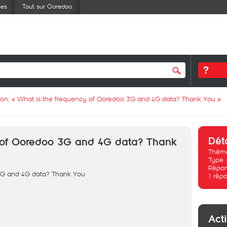
ses
Tout sur Ooredoo
ion: «
What is the frequency of Ooredoo 3G and 4G data? Thank You
»
Dét
 of Ooredoo 3G and 4G data? Thank
Thème
Type 
Répon
3G and 4G data? Thank You
1
répo
Act