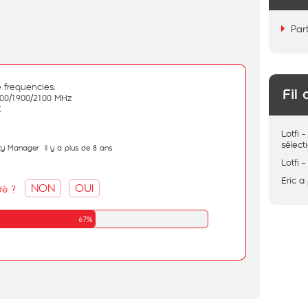
Par
e frequencies:
Fil 
00/1900/2100 MHz
Z
Lotfi
sélec
ity Manager
il y a plus de 8 ans
Lotfi
Eric
a
NON
OUI
dé ?
67%