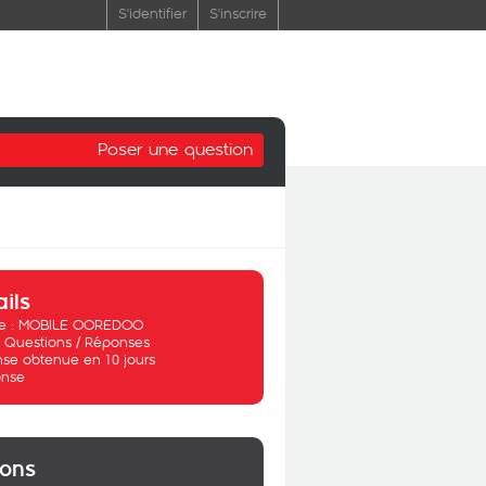
S'identifier
S'inscrire
Poser une question
ails
 :
MOBILE OOREDOO
:
Questions / Réponses
se obtenue en 10 jours
nse
ions