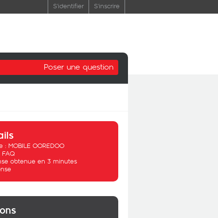
S'identifier
S'inscrire
Poser une question
ails
 :
MOBILE OOREDOO
:
FAQ
se obtenue en 3 minutes
nse
ions