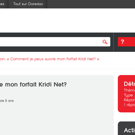
ses
Tout sur Ooredoo
ion: «
Comment je peux suivre mon forfait Kridi Net?
»
Dét
 mon forfait Kridi Net?
Thème
Type 
Répon
s de 8 ans
1
répo
Act