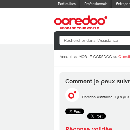
Particuliers
Professionnels
Entrepri
Accueil
MOBILE OOREDOO
Quest
Comment je peux suivre
Ooredoo Assistance
il y a plu