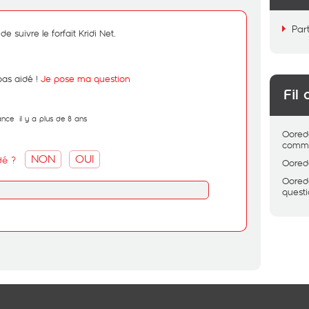
Par
 suivre le forfait Kridi Net.
pas aidé !
Je pose ma question
Fil 
ance
il y a plus de 8 ans
Oored
comme
NON
OUI
dé ?
Oored
Oored
quest