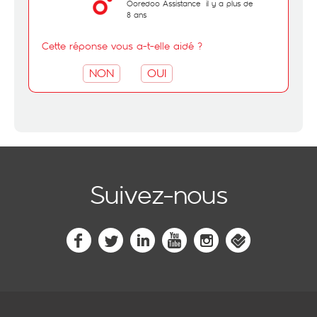
Ooredoo Assistance
il y a plus de
8 ans
Cette réponse vous a-t-elle aidé ?
NON
OUI
Suivez-nous