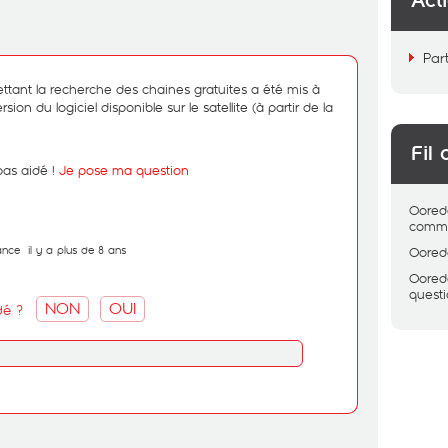
Act
Par
ttant la recherche des chaines gratuites a été mis à
sion du logiciel disponible sur le satellite (à partir de la
Fil 
pas aidé !
Je pose ma question
Oored
comme
ance
il y a plus de 8 ans
Oored
Oored
quest
NON
OUI
dé ?