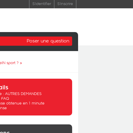
S'identifier
S'inscrire
Poser une question
eIN sport ?
»
ails
 :
AUTRES DEMANDES
:
FAQ
se obtenue en 1 minute
nse