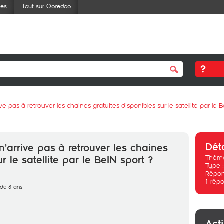
ses
Tout sur Ooredoo
ve pas à retrouver les chaines gratuites disponibles sur le satellite par le B
Dét
n’arrive pas à retrouver les chaines
Thème
r le satellite par le BeIN sport ?
Type 
Répon
1
répo
s de 8 ans