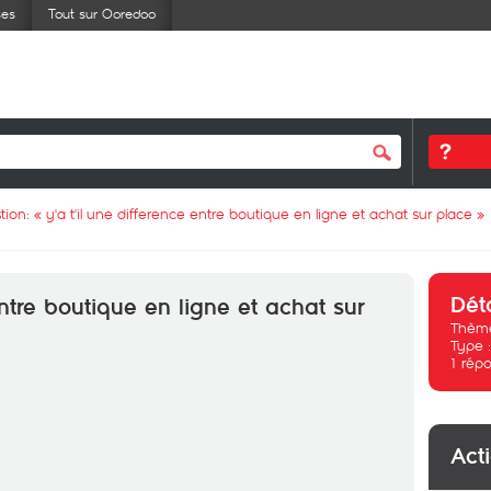
ses
Tout sur Ooredoo
tion: «
y'a t'il une difference entre boutique en ligne et achat sur place
»
Dét
entre boutique en ligne et achat sur
Thème
Type 
1
répo
Act