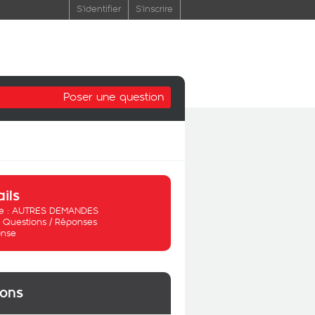
S'identifier
S'inscrire
Poser une question
ails
 :
AUTRES DEMANDES
:
Questions / Réponses
nse
ions