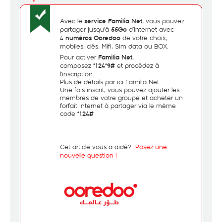
Avec le
, vous pouvez
service Familia Net
partager jusqu'à
d’internet avec
55Go
4
de votre choix;
numéros Ooredoo
mobiles, clés, Mifi, Sim data ou BOX.
Pour activer
,
Familia Net
composez
et procédez à
*124*9#
l’inscription.
Plus de détails par ici
Familia Net
Une fois inscrit, vous pouvez ajouter les
membres de votre groupe et acheter un
forfait internet à partager via le même
code
*124#
Cet article vous a aidé?
Posez une
nouvelle question !