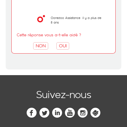
Ooredoo Assistance
il y a plus de
8 ans
Cette réponse vous a-t-elle aidé ?
NON
OUI
Suivez-nous