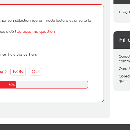
Par
 la chanson sélectionnée en mode lecture et ensuite la
pas aidé !
Je pose ma question
Fil 
ance
il y a plus de 8 ans
Oored
comme
Oored
NON
OUI
dé ?
Oored
quest
50%