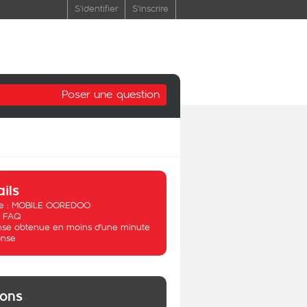
S'identifier
S'inscrire
Poser une question
ails
 :
MOBILE OOREDOO
:
FAQ
se obtenue en moins d'une minute
nse
ions