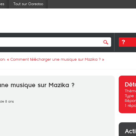
ses
Tout sur Ooredoo
ion: «
Comment télécharger une musique sur Mazika ?
»
Dét
une musique sur Mazika ?
Thème
Type 
Répon
s de 8 ans
1
répo
Act