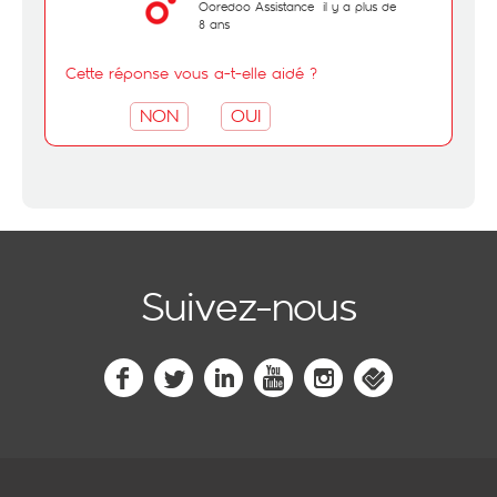
Ooredoo Assistance
il y a plus de
8 ans
Cette réponse vous a-t-elle aidé ?
NON
OUI
Suivez-nous