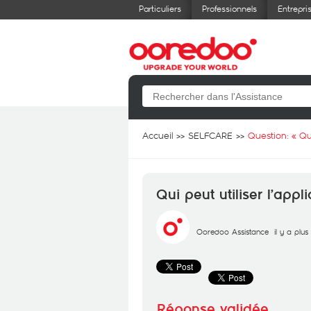
Particuliers
Professionnels
Entrepri
Accueil
SELFCARE
Question: «
Qu
Qui peut utiliser l’app
Ooredoo Assistance
il y a plu