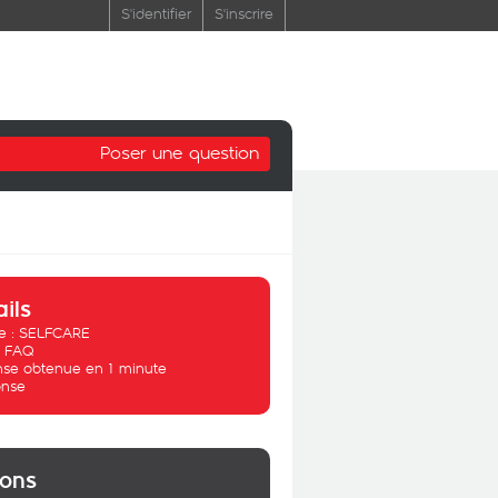
S'identifier
S'inscrire
Poser une question
ails
 :
SELFCARE
:
FAQ
se obtenue en 1 minute
nse
ions