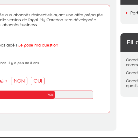
Par
ée aux abonnés résidentiels ayant une offre prépayée
elle version de l’appli My Ooredoo sera développée
s abonnés business.
Fil 
pas aidé !
Je pose ma question
Oored
ance
il y a plus de 8 ans
comme
Oored
NON
OUI
Oored
dé ?
quest
75%