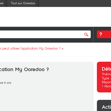
ses
Tout sur Ooredoo
i peut utiliser l’application My Ooredoo ?
»
Dét
lication My Ooredoo ?
Thème
Type 
Répon
s de 8 ans
1
répo
Act